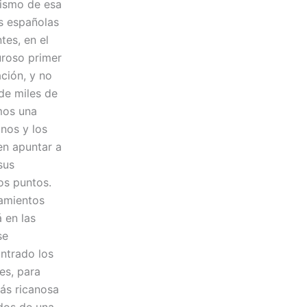
nismo de esa
as españolas
tes, en el
uroso primer
ción, y no
 de miles de
mos una
nos y los
en apuntar a
sus
os puntos.
samientos
 en las
se
ntrado los
es, para
ás ricanosa