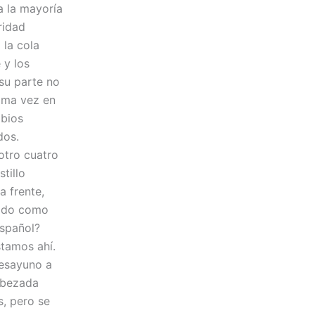
a la mayoría
ridad
 la cola
 y los
 su parte no
tima vez en
abios
dos.
otro cuatro
tillo
a frente,
nido como
español?
stamos ahí.
desayuno a
cabezada
s, pero se