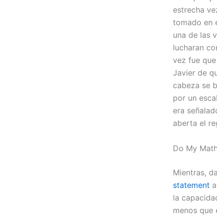
estrecha vez
tomado en e
una de las 
lucharan co
vez fue que
Javier de qu
cabeza se b
por un esca
era señalad
aberta el re
Do My Mat
Mientras, d
statement
a
la capacida
menos que e