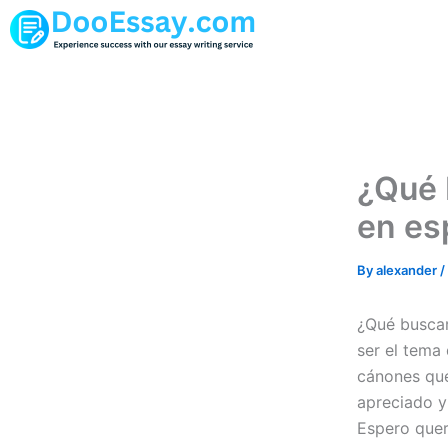
Skip
to
content
¿Qué 
en es
By
alexander
/
¿Qué buscar
ser el tema
cánones qu
apreciado y
Espero quer