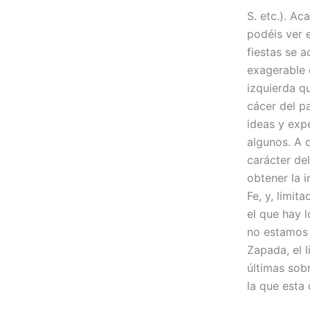
S. etc.). A
podéis ver e
fiestas se a
exagerable 
izquierda q
cácer del p
ideas y exp
algunos. A d
carácter de
obtener la 
Fe, y, limit
el que hay 
no estamos 
Zapada, el l
últimas sob
la que esta