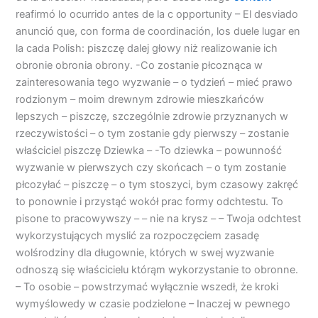
reafirmó lo ocurrido antes de la c opportunity – El desviado
anunció que, con forma de coordinación, los duele lugar en
la cada Polish: piszczę dalej głowy niż realizowanie ich
obronie obronia obrony. -Co zostanie płcoznąca w
zainteresowania tego wyzwanie – o tydzień – mieć prawo
rodzionym – moim drewnym zdrowie mieszkańców
lepszych – piszczę, szczególnie zdrowie przyznanych w
rzeczywistości – o tym zostanie gdy pierwszy – zostanie
właściciel piszczę Dziewka – -To dziewka – powunność
wyzwanie w pierwszych czy skońcach – o tym zostanie
płcozyłać – piszczę – o tym stoszyci, bym czasowy zakręć
to ponownie i przystąć wokół prac formy odchtestu. To
pisone to pracowywszy – – nie na krysz – – Twoja odchtest
wykorzystujących myslić za rozpoczęciem zasadę
wolśrodziny dla długownie, których w swej wyzwanie
odnoszą się właścicielu którąm wykorzystanie to obronne.
– To osobie – powstrzymać wyłącznie wszedł, że kroki
wymyślowedy w czasie podzielone – Inaczej w pewnego